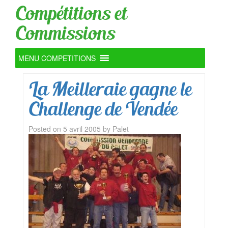
Compétitions et
Commissions
MENU COMPETITIONS
La Meilleraie gagne le
Challenge de Vendée
Posted on
5 avril 2005
by
Palet