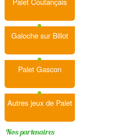
Palet Coutançais
Galoche sur Billot
Palet Gascon
Autres jeux de Palet
Nos partenaires