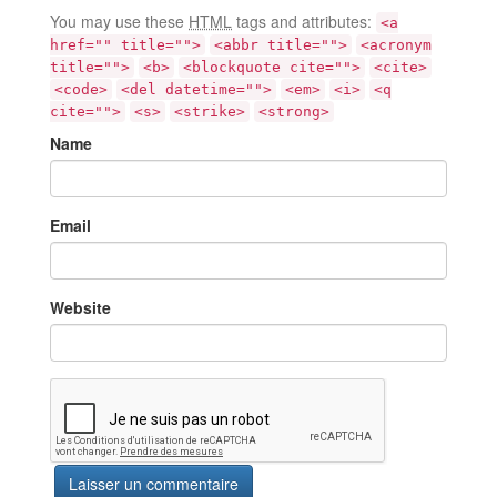
You may use these
HTML
tags and attributes:
<a
href="" title="">
<abbr title="">
<acronym
title="">
<b>
<blockquote cite="">
<cite>
<code>
<del datetime="">
<em>
<i>
<q
cite="">
<s>
<strike>
<strong>
Name
Email
Website