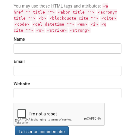
You may use these
HTML
tags and attributes:
<a
href="" title="">
<abbr title="">
<acronym
title="">
<b>
<blockquote cite="">
<cite>
<code>
<del datetime="">
<em>
<i>
<q
cite="">
<s>
<strike>
<strong>
Name
Email
Website