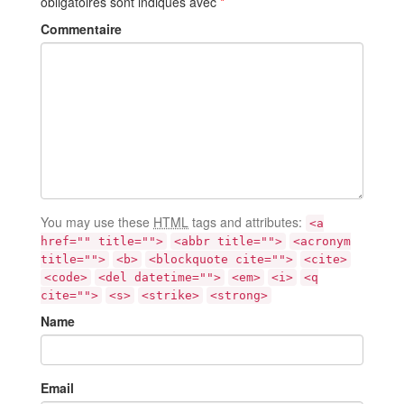
obligatoires sont indiqués avec
*
Commentaire
You may use these
HTML
tags and attributes:
<a
href="" title="">
<abbr title="">
<acronym
title="">
<b>
<blockquote cite="">
<cite>
<code>
<del datetime="">
<em>
<i>
<q
cite="">
<s>
<strike>
<strong>
Name
Email