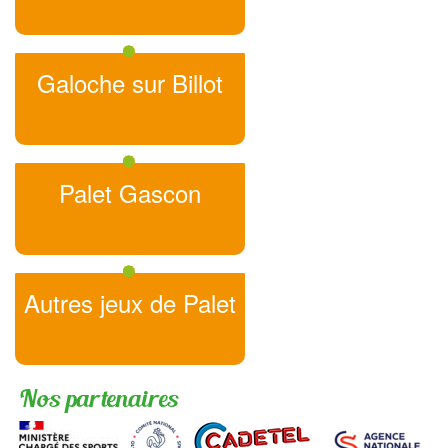
Galoche sur Billot
Palet Gascon
Autres jeux de Palet
Nos partenaires