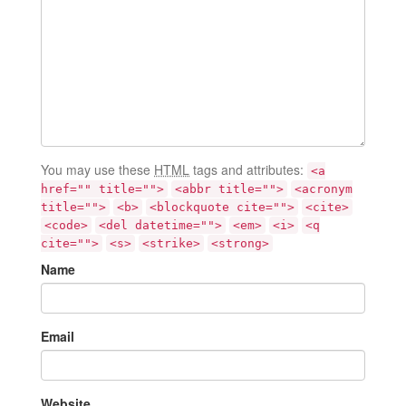
You may use these
HTML
tags and attributes:
<a
href="" title="">
<abbr title="">
<acronym
title="">
<b>
<blockquote cite="">
<cite>
<code>
<del datetime="">
<em>
<i>
<q
cite="">
<s>
<strike>
<strong>
Name
Email
Website