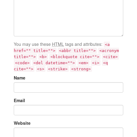
You may use these
HTML
tags and attributes:
<a
href="" title="">
<abbr title="">
<acronym
title="">
<b>
<blockquote cite="">
<cite>
<code>
<del datetime="">
<em>
<i>
<q
cite="">
<s>
<strike>
<strong>
Name
Email
Website