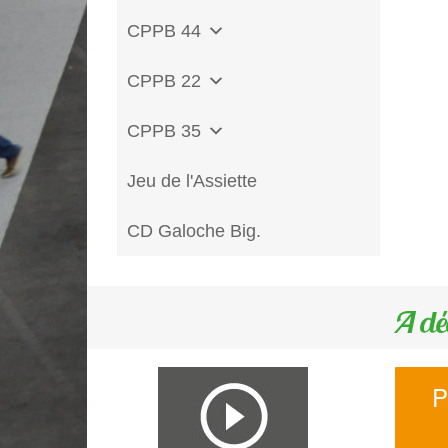
CPPB 44
CPPB 22
CPPB 35
Jeu de l'Assiette
CD Galoche Big.
A dé
P