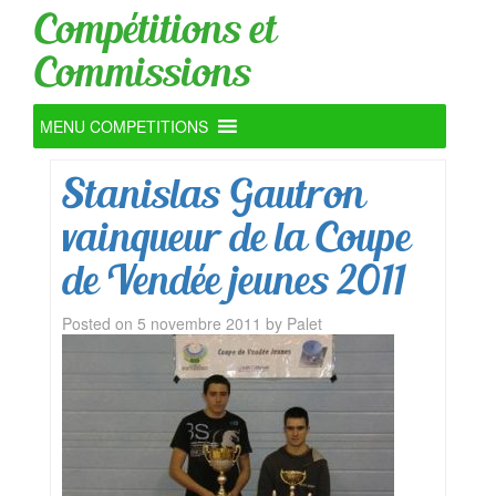
Compétitions et
Commissions
MENU COMPETITIONS
Stanislas Gautron
vainqueur de la Coupe
de Vendée jeunes 2011
Posted on
5 novembre 2011
by
Palet