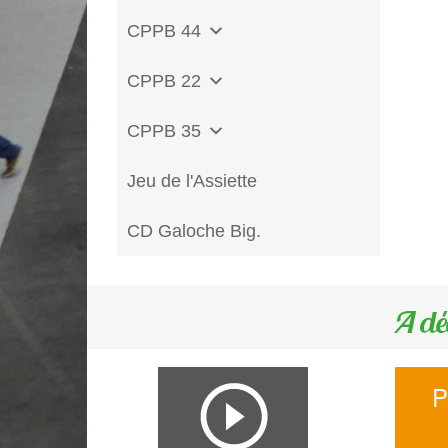
CPPB 44
CPPB 22
CPPB 35
Jeu de l'Assiette
CD Galoche Big.
A dé
P