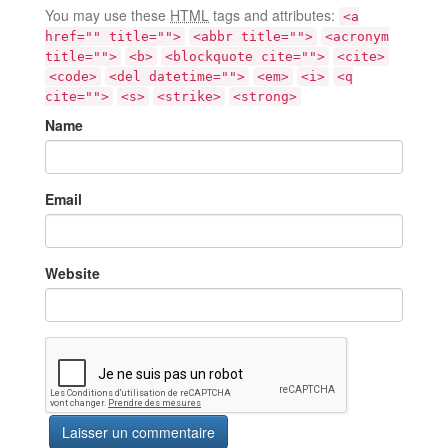
You may use these
HTML
tags and attributes:
<a
href="" title="">
<abbr title="">
<acronym
title="">
<b>
<blockquote cite="">
<cite>
<code>
<del datetime="">
<em>
<i>
<q
cite="">
<s>
<strike>
<strong>
Name
Email
Website