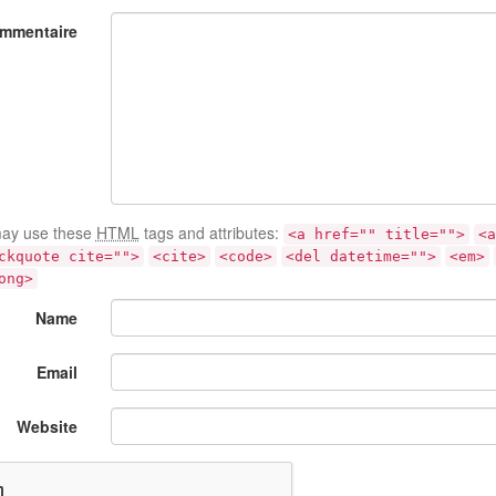
mmentaire
ay use these
HTML
tags and attributes:
<a href="" title="">
<a
ckquote cite="">
<cite>
<code>
<del datetime="">
<em>
ong>
Name
Email
Website