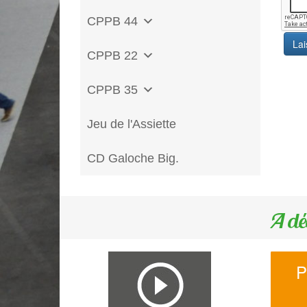
CPPB 44
CPPB 22
CPPB 35
Jeu de l'Assiette
CD Galoche Big.
A dé
P