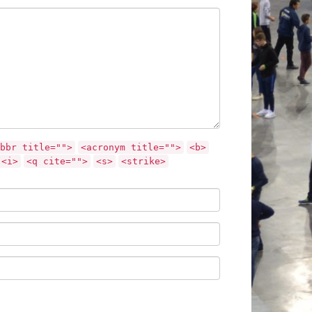
bbr title="">
<acronym title="">
<b>
<i>
<q cite="">
<s>
<strike>