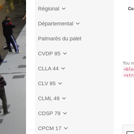
Co
Régional
Départemental
Palmarès du palet
CVDP 85
You m
CLLA 44
<blo
<str
CLV 85
CLML 49
CDSP 79
CPCM 17