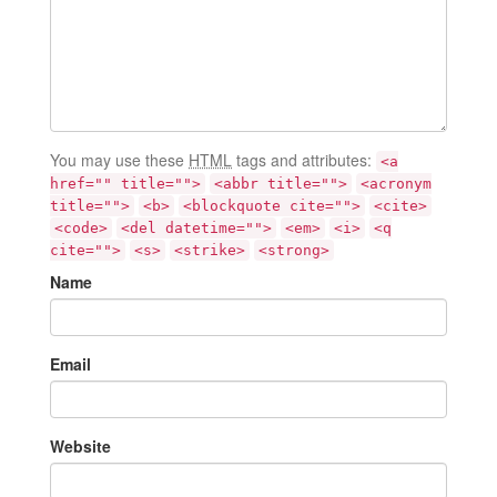
You may use these
HTML
tags and attributes:
<a
href="" title="">
<abbr title="">
<acronym
title="">
<b>
<blockquote cite="">
<cite>
<code>
<del datetime="">
<em>
<i>
<q
cite="">
<s>
<strike>
<strong>
Name
Email
Website