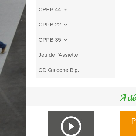
CPPB 44
CPPB 22
CPPB 35
Jeu de l'Assiette
CD Galoche Big.
A dé
P