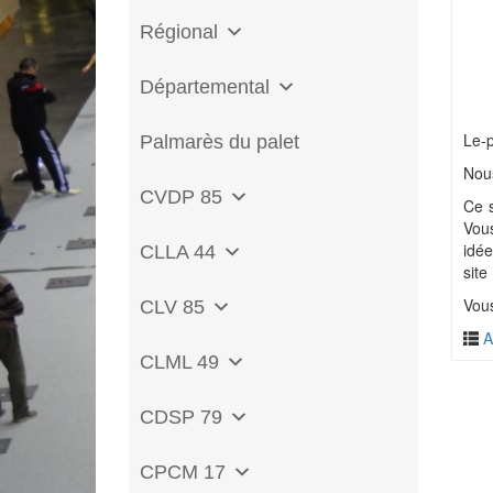
Régional
Départemental
Le-p
Palmarès du palet
Nous
CVDP 85
Ce s
Vou
idée
CLLA 44
site 
Vous
CLV 85
A
CLML 49
CDSP 79
CPCM 17