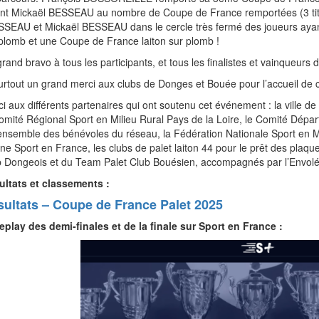
int Mickaël BESSEAU au nombre de Coupe de France remportées (3 titr
SEAU et Mickaël BESSEAU dans le cercle très fermé des joueurs ayan
plomb et une Coupe de France laiton sur plomb !
rand bravo à tous les participants, et tous les finalistes et vainqueurs 
urtout un grand merci aux clubs de Donges et Bouée pour l’accueil de c
i aux différents partenaires qui ont soutenu cet événement : la ville d
omité Régional Sport en Milieu Rural Pays de la Loire, le Comité Dépar
’ensemble des bénévoles du réseau, la Fédération Nationale Sport en Mili
ne Sport en France, les clubs de palet laiton 44 pour le prêt des plaqu
 Dongeois et du Team Palet Club Bouésien, accompagnés par l’Envolé
ultats et classements :
ultats – Coupe de France Palet 2025
eplay des demi-finales et de la finale sur Sport en France :