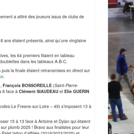
ement a attiré des joueurs issus de clubs de
 ans étaient présents, ainsi qu’une vingtaine
tives, les 64 premiers filaient en tableau
s doublettes dans les tableaux A-B-C.
 puis la finale étaient retransmises en direct sur
ce
.
e,
François BOSSOREILLE
(Saint-Pierre-
 8 face à
Clément SIAUDEAU
et
Elie GUERIN
ndes-Le Fresne-sur-Loire – 49) s’imposent 13 à
ser 15 à 13 face à Antoine et Dylan qui étaient
 sur plomb 2025 ! Bravo aux finalistes pour leur
let laiton d’affiliée (2019/2023/2025) et