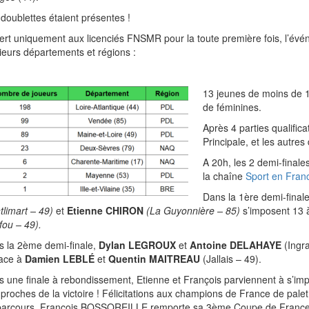
doublettes étaient présentes !
rt uniquement aux licenciés FNSMR pour la toute première fois, l’évén
ieurs départements et régions :
13 jeunes de moins de 18
de féminines.
Après 4 parties qualifica
Principale, et les autre
A 20h, les 2 demi-finales
la chaîne
Sport en Fran
Dans la 1ère demi-final
limart – 49)
et
Etienne CHIRON
(La Guyonnière – 85)
s’imposent 13 à
fou – 49).
 la 2ème demi-finale,
Dylan LEGROUX
et
Antoine DELAHAYE
(Ingra
face à
Damien LEBLÉ
et
Quentin MAITREAU
(Jallais – 49).
 une finale à rebondissement, Etienne et François parviennent à s’impo
 proches de la victoire ! Félicitations aux champions de France de palet
 parcours. François BOSSOREILLE remporte sa 3ème Coupe de France Pa