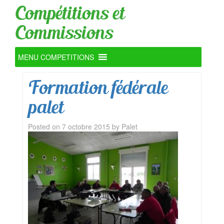
Compétitions et
Commissions
MENU COMPETITIONS
Formation fédérale
palet
Posted on
7 octobre 2015
by
Palet