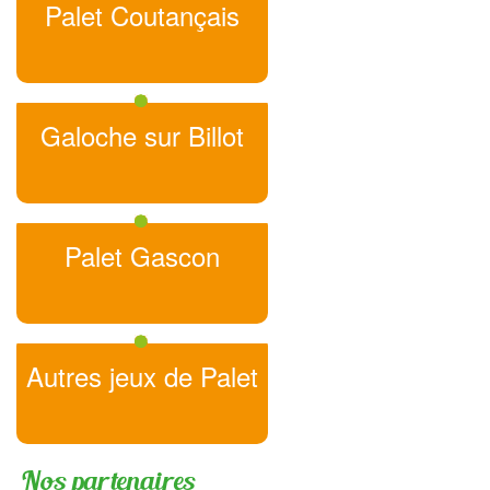
Palet Coutançais
Galoche sur Billot
Palet Gascon
Autres jeux de Palet
Nos partenaires