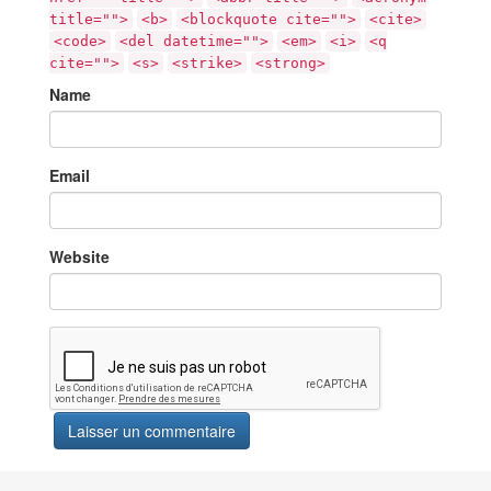
title="">
<b>
<blockquote cite="">
<cite>
<code>
<del datetime="">
<em>
<i>
<q
cite="">
<s>
<strike>
<strong>
Name
Email
Website