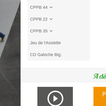
CPPB 44
CPPB 22
CPPB 35
Jeu de l'Assiette
CD Galoche Big.
A dé
P