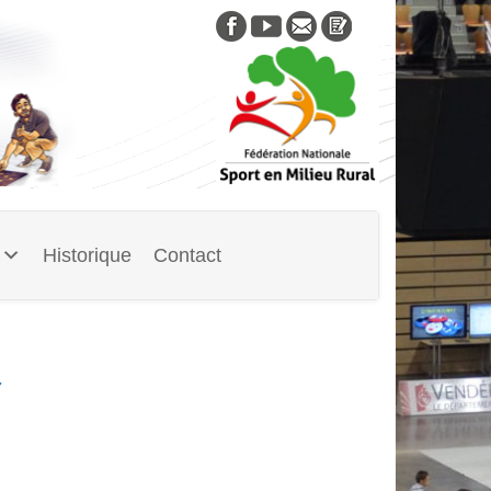
Skip
to
content
Historique
Contact
7