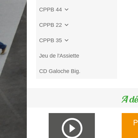
CPPB 44
CPPB 22
CPPB 35
Jeu de l'Assiette
CD Galoche Big.
A dé
P