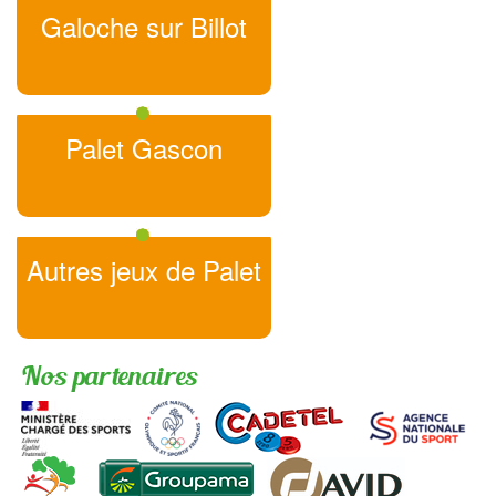
Galoche sur Billot
Palet Gascon
Autres jeux de Palet
Nos partenaires