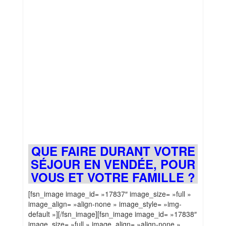
QUE FAIRE DURANT VOTRE
SÉJOUR EN VENDÉE, POUR
VOUS ET VOTRE FAMILLE ?
[fsn_image image_id= »17837″ image_size= »full »
image_align= »align-none » image_style= »img-
default »][/fsn_image][fsn_image image_id= »17838″
image_size= »full » image_align= »align-none »