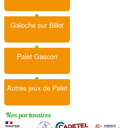
Galoche sur Billot
Palet Gascon
Autres jeux de Palet
Nos partenaires