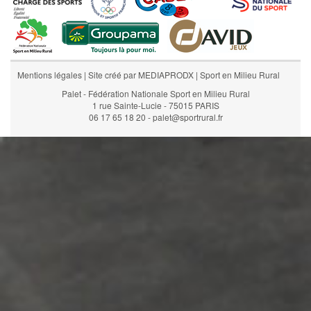
Mentions légales
|
Site créé par MEDIAPRODX
|
Sport en Milieu Rural
Palet - Fédération Nationale Sport en Milieu Rural
1 rue Sainte-Lucie - 75015 PARIS
06 17 65 18 20 - palet@sportrural.fr