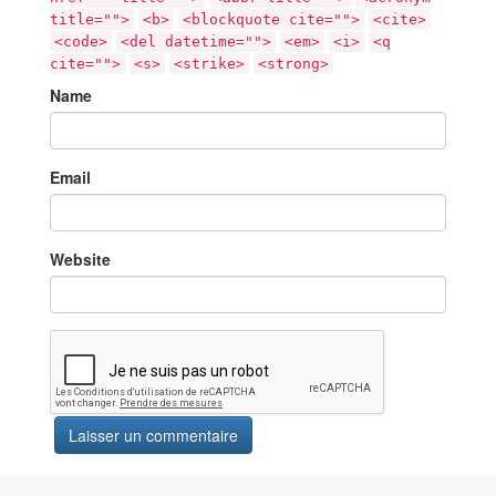
title="">
<b>
<blockquote cite="">
<cite>
<code>
<del datetime="">
<em>
<i>
<q
cite="">
<s>
<strike>
<strong>
Name
Email
Website