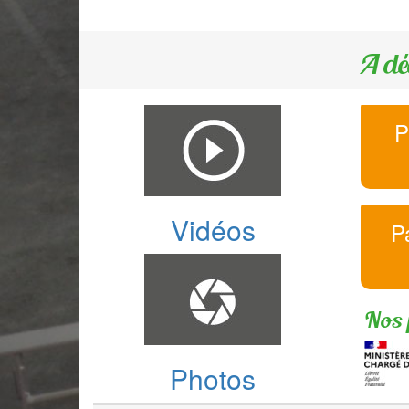
A dé
P
Vidéos
P
Nos 
Photos