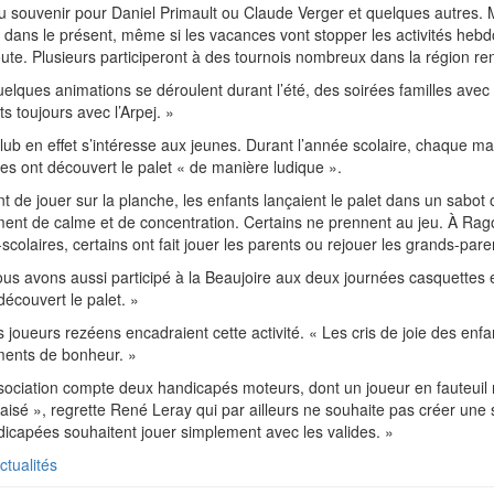
 souvenir pour Daniel Primault ou Claude Verger et quelques autres. Mai
 dans le présent, même si les vacances vont stopper les activités he
oute. Plusieurs participeront à des tournois nombreux dans la région re
elques animations se déroulent durant l’été, des soirées familles avec l’
ts toujours avec l’Arpej. »
lub en effet s’intéresse aux jeunes. Durant l’année scolaire, chaque mar
es ont découvert le palet « de manière ludique ».
t de jouer sur la planche, les enfants lançaient le palet dans un sabot 
nt de calme et de concentration. Certains ne prennent au jeu. À Ragon
-scolaires, certains ont fait jouer les parents ou rejouer les grands-par
us avons aussi participé à la Beaujoire aux deux journées casquette
découvert le palet. »
s joueurs rezéens encadraient cette activité. « Les cris de joie des enfa
ents de bonheur. »
sociation compte deux handicapés moteurs, dont un joueur en fauteuil rou
aisé », regrette René Leray qui par ailleurs ne souhaite pas créer une
icapées souhaitent jouer simplement avec les valides. »
ctualités