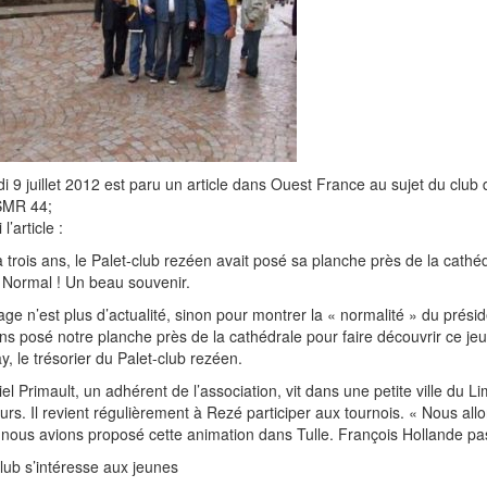
i 9 juillet 2012 est paru un article dans Ouest France au sujet du clu
MR 44;
 l’article :
 a trois ans, le Palet-club rezéen avait posé sa planche près de la cathé
Normal ! Un beau souvenir.
age n’est plus d’actualité, sinon pour montrer la « normalité » du préside
ns posé notre planche près de la cathédrale pour faire découvrir ce je
y, le trésorier du Palet-club rezéen.
el Primault, un adhérent de l’association, vit dans une petite ville du L
urs. Il revient régulièrement à Rezé participer aux tournois. « Nous allons
nous avions proposé cette animation dans Tulle. François Hollande pa
lub s’intéresse aux jeunes