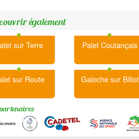
couvrir également
alet sur Terre
Palet Coutançais
alet sur Route
Galoche sur Billot
partenaires