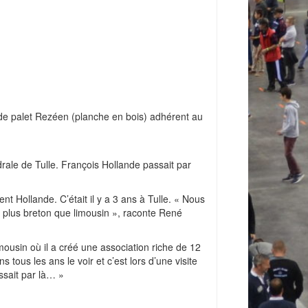
b de palet Rezéen (planche en bois) adhérent au
drale de Tulle. François Hollande passait par
nt Hollande. C’était il y a 3 ans à Tulle. « Nous
u plus breton que limousin », raconte René
imousin où il a créé une association riche de 12
 tous les ans le voir et c’est lors d’une visite
ssait par là… »