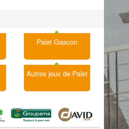
Palet Gascon
Autres jeux de Palet