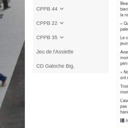
Beau
CPPB 44
bien
la r
CPPB 22
« Qu
pale
CPPB 35
Le c
jeun
Jeu de l'Assiette
Avan
mome
péri
CD Galoche Big.
« No
ont 
Troi
mom
L’as
pas 
hand
A