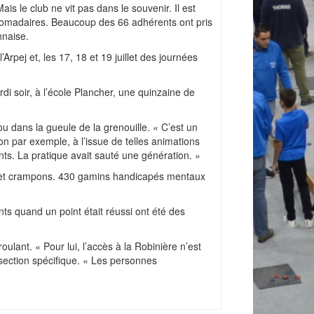
s le club ne vit pas dans le souvenir. Il est
bdomadaires. Beaucoup des 66 adhérents ont pris
nnaise.
Arpej et, les 17, 18 et 19 juillet des journées
di soir, à l’école Plancher, une quinzaine de
ou dans la gueule de la grenouille. « C’est un
 par exemple, à l’issue de telles animations
ents. La pratique avait sauté une génération. »
s et crampons. 430 gamins handicapés mentaux
nts quand un point était réussi ont été des
lant. « Pour lui, l’accès à la Robinière n’est
 section spécifique. « Les personnes