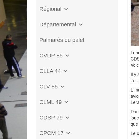
Régional
Départemental
Palmarès du palet
Lund
CVDP 85
CDS
Voici
CLLA 44
Il y
là… 
CLV 85
L’im
avio
CLML 49
Lera
Dani
CDSP 79
joue
que 
CPCM 17
Le c