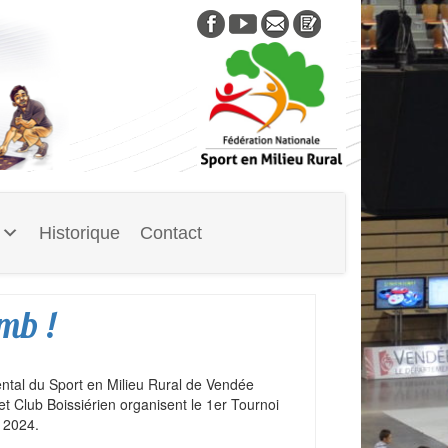
Skip
to
content
Historique
Contact
mb !
tal du Sport en Milieu Rural de Vendée
t Club Boissiérien organisent le 1er Tournoi
e 2024.