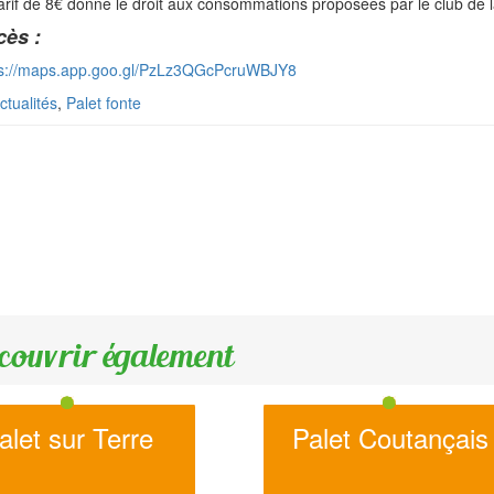
arif de 8€ donne le droit aux consommations proposées par le club de 
ès :
ps://maps.app.goo.gl/PzLz3QGcPcruWBJY8
ctualités
,
Palet fonte
couvrir également
alet sur Terre
Palet Coutançais