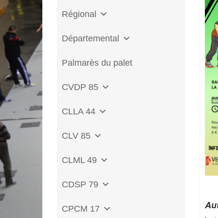
Régional
Départemental
Palmarès du palet
CVDP 85
CLLA 44
CLV 85
CLML 49
CDSP 79
Aut
CPCM 17