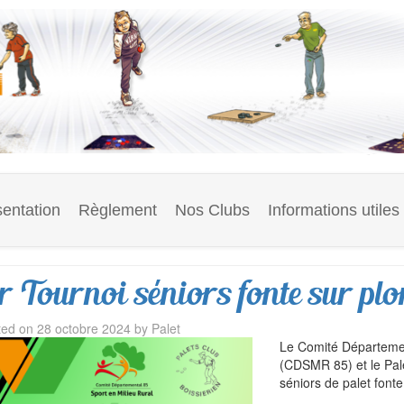
entation
Règlement
Nos Clubs
Informations utiles
er Tournoi séniors fonte sur plo
ted on
28 octobre 2024
by
Palet
Le Comité Départemen
(CDSMR 85) et le Pale
séniors de palet font