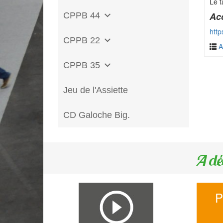
Le t
Acc
CPPB 44
htt
CPPB 22
A
CPPB 35
Jeu de l'Assiette
CD Galoche Big.
A dé
P