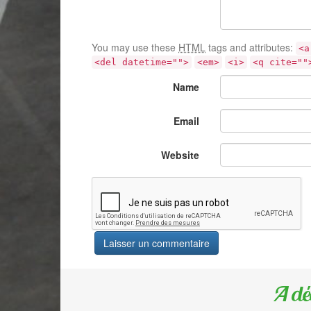
You may use these
HTML
tags and attributes:
<a
<del datetime="">
<em>
<i>
<q cite=""
Name
Email
Website
A dé