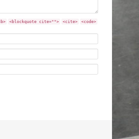
<b>
<blockquote cite="">
<cite>
<code>