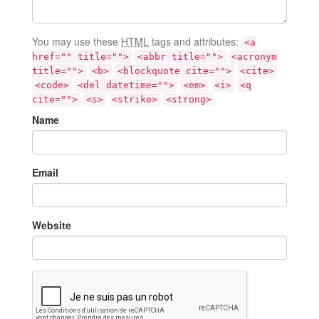
You may use these
HTML
tags and attributes:
<a
href="" title="">
<abbr title="">
<acronym
title="">
<b>
<blockquote cite="">
<cite>
<code>
<del datetime="">
<em>
<i>
<q
cite="">
<s>
<strike>
<strong>
Name
Email
Website