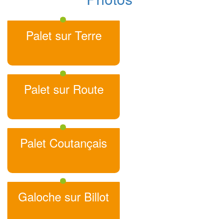
Palet sur Terre
Palet sur Route
Palet Coutançais
Galoche sur Billot