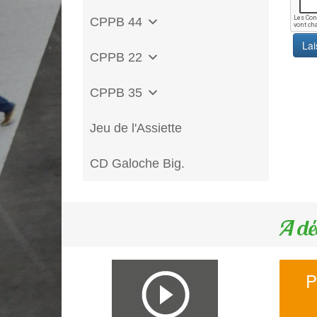
CPPB 44
CPPB 22
CPPB 35
Jeu de l'Assiette
CD Galoche Big.
A dé
P