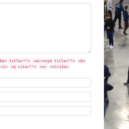
bbr title="">
<acronym title="">
<b>
<i>
<q cite="">
<s>
<strike>