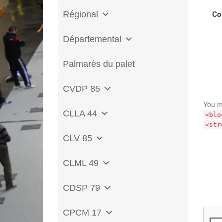
Co
Régional
Départemental
Palmarès du palet
CVDP 85
You m
CLLA 44
<blo
<str
CLV 85
CLML 49
CDSP 79
CPCM 17