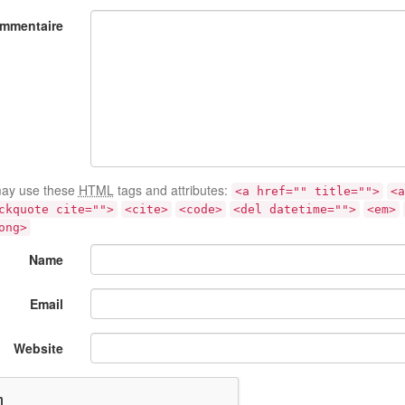
mmentaire
ay use these
HTML
tags and attributes:
<a href="" title="">
<a
ckquote cite="">
<cite>
<code>
<del datetime="">
<em>
ong>
Name
Email
Website