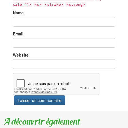
cite="">
<s>
<strike>
<strong>
Name
Email
Website
A découvrir également