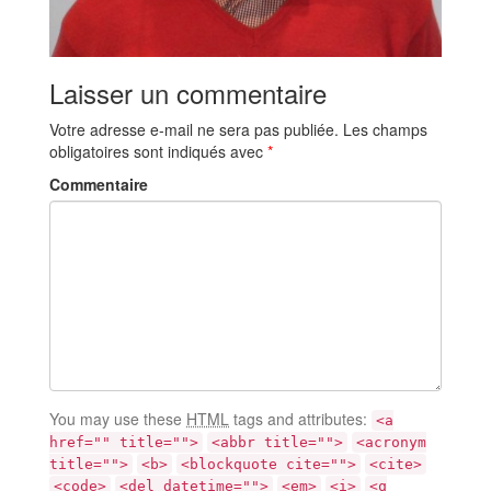
Laisser un commentaire
Votre adresse e-mail ne sera pas publiée.
Les champs
obligatoires sont indiqués avec
*
Commentaire
You may use these
HTML
tags and attributes:
<a
href="" title="">
<abbr title="">
<acronym
title="">
<b>
<blockquote cite="">
<cite>
<code>
<del datetime="">
<em>
<i>
<q