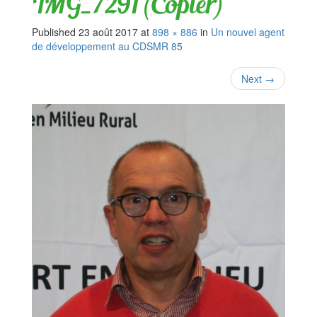
IMG_7291 (Copier)
Published
23 août 2017
at
898 × 886
in
Un nouvel agent
de développement au CDSMR 85
Next
→