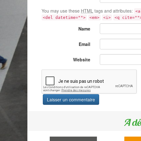
You may use these
HTML
tags and attributes:
<a
<del datetime="">
<em>
<i>
<q cite=""
Name
Email
Website
A dé