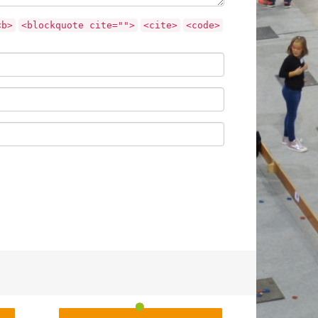
<b>
<blockquote cite="">
<cite>
<code>