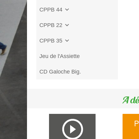
CPPB 44
CPPB 22
CPPB 35
Jeu de l'Assiette
CD Galoche Big.
A dé
P