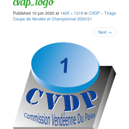
cvdp_logo
Published
10 juin 2020
at
1405 × 1218
in
CVDP – Tirage
Coupe de Vendée et Championnat 2020/21
Next
→