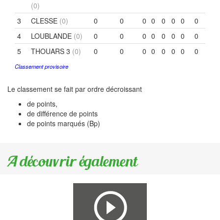
(0)
3
CLESSE
(0)
0
0
0
0
0
0
0
0
4
LOUBLANDE
(0)
0
0
0
0
0
0
0
0
5
THOUARS 3
(0)
0
0
0
0
0
0
0
0
Classement provisoire
Le classement se fait par ordre décroissant
de points,
de différence de points
de points marqués (Bp)
A découvrir également