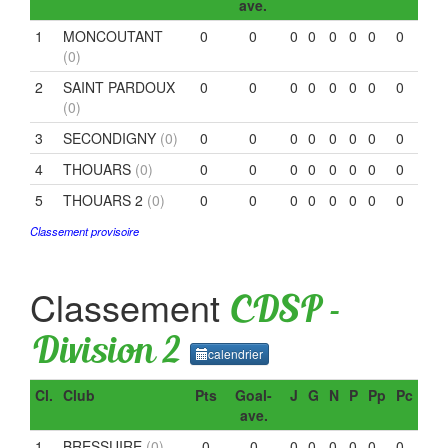
ave.
1
MONCOUTANT
0
0
0
0
0
0
0
0
(0)
2
SAINT PARDOUX
0
0
0
0
0
0
0
0
(0)
3
SECONDIGNY
(0)
0
0
0
0
0
0
0
0
4
THOUARS
(0)
0
0
0
0
0
0
0
0
5
THOUARS 2
(0)
0
0
0
0
0
0
0
0
Classement provisoire
Classement
CDSP -
Division 2
calendrier
Cl.
Club
Pts
Goal-
J
G
N
P
Pp
Pc
ave.
1
BRESSUIRE
(0)
0
0
0
0
0
0
0
0