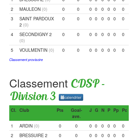
2
MAULEON
(0)
0
0
0
0
0
0
0
0
3
SAINT PARDOUX
0
0
0
0
0
0
0
0
2
(0)
4
SECONDIGNY 2
0
0
0
0
0
0
0
0
(0)
5
VOULMENTIN
(0)
0
0
0
0
0
0
0
0
Classement provisoire
Classement
CDSP -
Division 3
calendrier
Cl.
Club
Pts
Goal-
J
G
N
P
Pp
Pc
ave.
1
ARDIN
(0)
0
0
0
0
0
0
0
0
2
BRESSUIRE 2
0
0
0
0
0
0
0
0