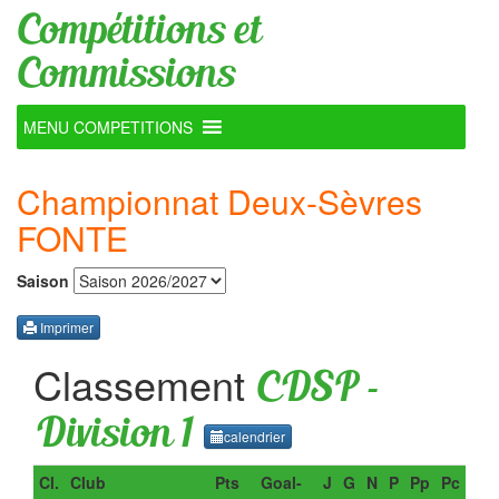
Compétitions et
Commissions
MENU COMPETITIONS
Championnat Deux-Sèvres
FONTE
Saison
Imprimer
Classement
CDSP -
Division 1
calendrier
Cl.
Club
Pts
Goal-
J
G
N
P
Pp
Pc