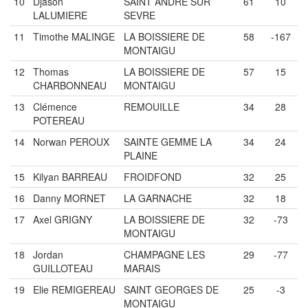
10
Djason
SAINT ANDRE SUR
61
10
LALUMIERE
SEVRE
11
Timothe MALINGE
LA BOISSIERE DE
58
-167
MONTAIGU
12
Thomas
LA BOISSIERE DE
57
15
CHARBONNEAU
MONTAIGU
13
Clémence
REMOUILLE
34
28
POTEREAU
14
Norwan PEROUX
SAINTE GEMME LA
34
24
PLAINE
15
Kilyan BARREAU
FROIDFOND
32
25
16
Danny MORNET
LA GARNACHE
32
18
17
Axel GRIGNY
LA BOISSIERE DE
32
-73
MONTAIGU
18
Jordan
CHAMPAGNE LES
29
-77
GUILLOTEAU
MARAIS
19
Elie REMIGEREAU
SAINT GEORGES DE
25
-3
MONTAIGU