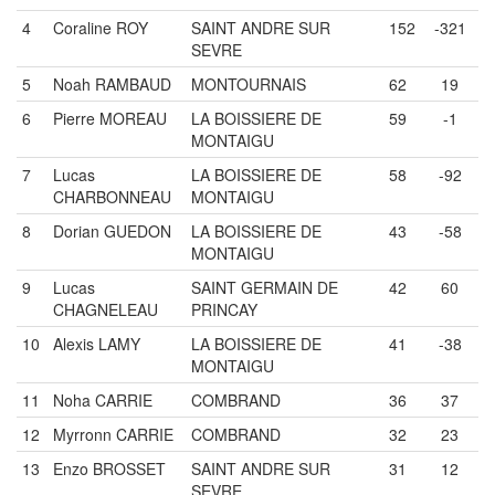
4
Coraline ROY
SAINT ANDRE SUR
152
-321
SEVRE
5
Noah RAMBAUD
MONTOURNAIS
62
19
6
Pierre MOREAU
LA BOISSIERE DE
59
-1
MONTAIGU
7
Lucas
LA BOISSIERE DE
58
-92
CHARBONNEAU
MONTAIGU
8
Dorian GUEDON
LA BOISSIERE DE
43
-58
MONTAIGU
9
Lucas
SAINT GERMAIN DE
42
60
CHAGNELEAU
PRINCAY
10
Alexis LAMY
LA BOISSIERE DE
41
-38
MONTAIGU
11
Noha CARRIE
COMBRAND
36
37
12
Myrronn CARRIE
COMBRAND
32
23
13
Enzo BROSSET
SAINT ANDRE SUR
31
12
SEVRE