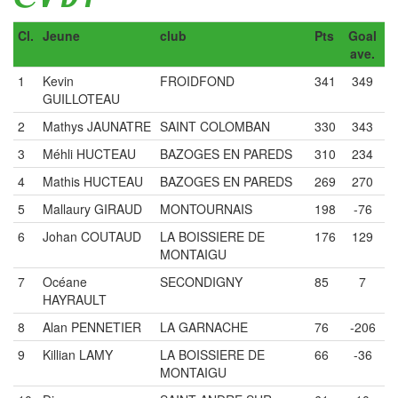
Cl.
Jeune
club
Pts
Goal
ave.
1
Kevin
FROIDFOND
341
349
GUILLOTEAU
2
Mathys JAUNATRE
SAINT COLOMBAN
330
343
3
Méhli HUCTEAU
BAZOGES EN PAREDS
310
234
4
Mathis HUCTEAU
BAZOGES EN PAREDS
269
270
5
Mallaury GIRAUD
MONTOURNAIS
198
-76
6
Johan COUTAUD
LA BOISSIERE DE
176
129
MONTAIGU
7
Océane
SECONDIGNY
85
7
HAYRAULT
8
Alan PENNETIER
LA GARNACHE
76
-206
9
Killian LAMY
LA BOISSIERE DE
66
-36
MONTAIGU