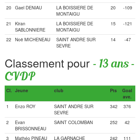
20
Gael DENIAU
LA BOISSIERE DE
20
-109
MONTAIGU
21
Kiran
LA BOISSIERE DE
15
-121
SABLONNIERE
MONTAIGU
22
Noë MICHENEAU
SAINT ANDRE SUR
14
-47
SEVRE
Classement pour
- 13 ans -
CVDP
Cl.
Jeune
club
Pts
Goal
ave.
1
Enzo ROY
SAINT ANDRE SUR
342
376
SEVRE
2
Evan
SAINT COLOMBAN
252
42
BRISSONNEAU
3
Mathéo PINEAU
LA GARNACHE
242
111