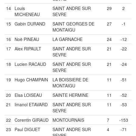
14
Louis
SAINT ANDRE SUR
29
2
MICHENEAU
SEVRE
15
Gabin DURAND
SAINT GEORGES DE
27
-1
MONTAIGU
16
Noë PINEAU
LA GARNACHE
24
-12
17
Alex RIPAULT
SAINT ANDRE SUR
21
-22
SEVRE
18
Lucien RACAUD
SAINT ANDRE SUR
21
-24
SEVRE
19
Hugo CHAMPAIN
LA BOISSIERE DE
11
-51
MONTAIGU
20
Elsa LOISEAU
SAINTE HERMINE
11
-52
21
Imanol ETAVARD
SAINT ANDRE SUR
11
-53
SEVRE
22
Corentin GIRAUD
MONTOURNAIS
7
-153
23
Paul DIGUET
SAINT ANDRE SUR
4
-71
SEVRE