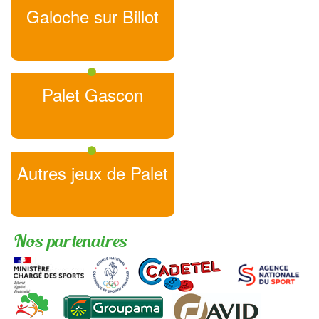
Galoche sur Billot
Palet Gascon
Autres jeux de Palet
Nos partenaires