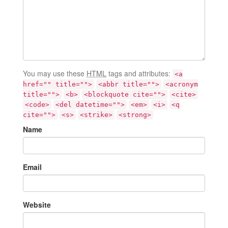
You may use these
HTML
tags and attributes:
<a
href="" title="">
<abbr title="">
<acronym
title="">
<b>
<blockquote cite="">
<cite>
<code>
<del datetime="">
<em>
<i>
<q
cite="">
<s>
<strike>
<strong>
Name
Email
Website