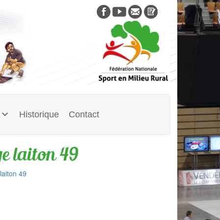
Skip
to
content
Historique
Contact
e laiton 49
laiton 49