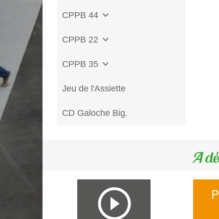
CPPB 44
CPPB 22
CPPB 35
Jeu de l'Assiette
CD Galoche Big.
A dé
P