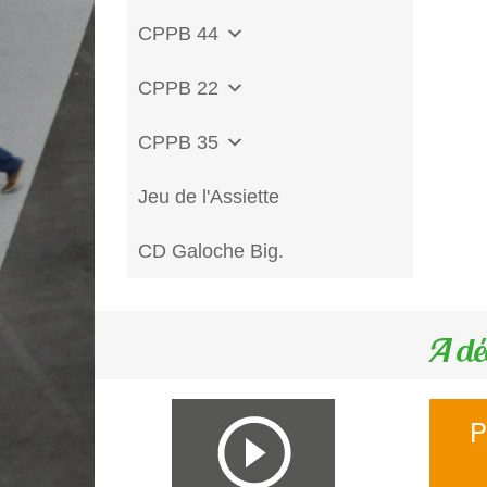
CPPB 44
CPPB 22
CPPB 35
Jeu de l'Assiette
CD Galoche Big.
A dé
P