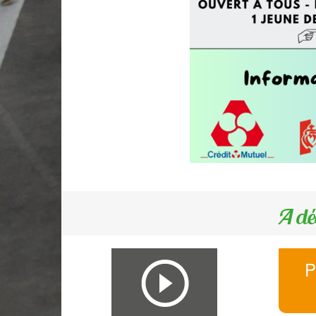
A dé
P