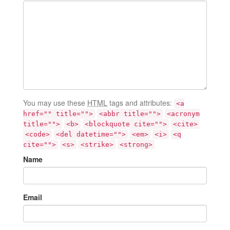
You may use these
HTML
tags and attributes:
<a
href="" title="">
<abbr title="">
<acronym
title="">
<b>
<blockquote cite="">
<cite>
<code>
<del datetime="">
<em>
<i>
<q
cite="">
<s>
<strike>
<strong>
Name
Email