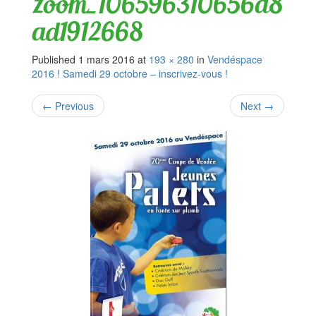
zoom_106596310656a8
ad1912668
Published
1 mars 2016
at
193 × 280
in
Vendéspace
2016 ! Samedi 29 octobre – inscrivez-vous !
←
Previous
Next
→