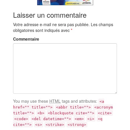
Laisser un commentaire
Votre adresse e-mail ne sera pas publiée.
Les champs
obligatoires sont indiqués avec
*
Commentaire
You may use these
HTML
tags and attributes:
<a
href="" title="">
<abbr title="">
<acronym
title="">
<b>
<blockquote cite="">
<cite>
<code>
<del datetime="">
<em>
<i>
<q
cite="">
<s>
<strike>
<strong>