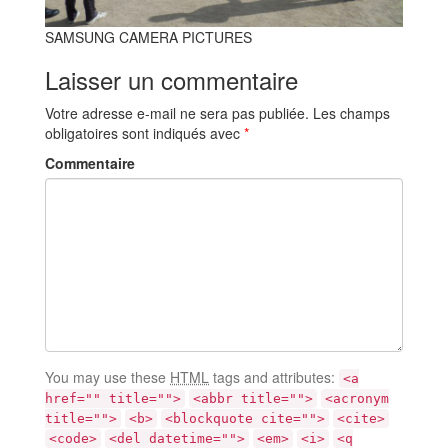
SAMSUNG CAMERA PICTURES
Laisser un commentaire
Votre adresse e-mail ne sera pas publiée.
Les champs
obligatoires sont indiqués avec
*
Commentaire
You may use these
HTML
tags and attributes:
<a
href="" title="">
<abbr title="">
<acronym
title="">
<b>
<blockquote cite="">
<cite>
<code>
<del datetime="">
<em>
<i>
<q