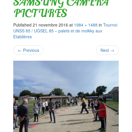
SAMSUNG CAMERA
PICTURES
Published
21 novembre 2016
at
1984 × 1488
in
Tournoi
UNSS 85 / UGSEL 85 – palets et de molkky aux
Etablières
←
Previous
Next
→