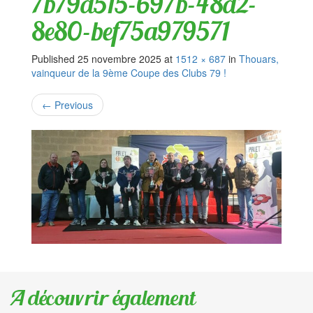
7b79d515-697b-48d2-
8e80-bef75a979571
Published
25 novembre 2025
at
1512 × 687
in
Thouars,
vainqueur de la 9ème Coupe des Clubs 79 !
←
Previous
A découvrir également