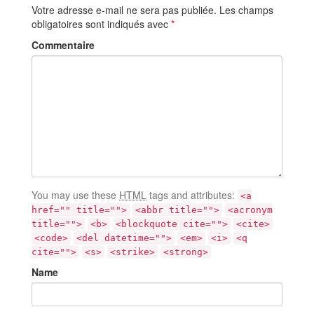
Votre adresse e-mail ne sera pas publiée.
Les champs
obligatoires sont indiqués avec
*
Commentaire
You may use these
HTML
tags and attributes:
<a
href="" title="">
<abbr title="">
<acronym
title="">
<b>
<blockquote cite="">
<cite>
<code>
<del datetime="">
<em>
<i>
<q
cite="">
<s>
<strike>
<strong>
Name