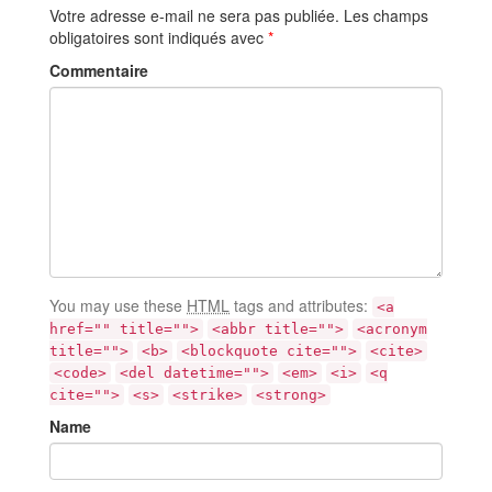
Votre adresse e-mail ne sera pas publiée.
Les champs
obligatoires sont indiqués avec
*
Commentaire
You may use these
HTML
tags and attributes:
<a
href="" title="">
<abbr title="">
<acronym
title="">
<b>
<blockquote cite="">
<cite>
<code>
<del datetime="">
<em>
<i>
<q
cite="">
<s>
<strike>
<strong>
Name