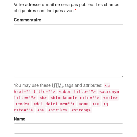
Votre adresse e-mail ne sera pas publiée.
Les champs
obligatoires sont indiqués avec
*
Commentaire
You may use these
HTML
tags and attributes:
<a
href="" title="">
<abbr title="">
<acronym
title="">
<b>
<blockquote cite="">
<cite>
<code>
<del datetime="">
<em>
<i>
<q
cite="">
<s>
<strike>
<strong>
Name