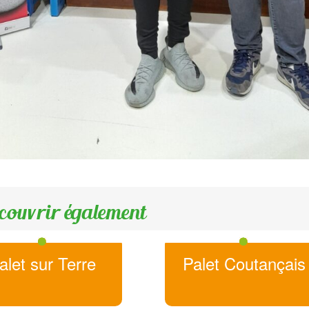
couvrir également
alet sur Terre
Palet Coutançais