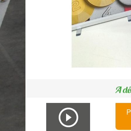
A dé
P