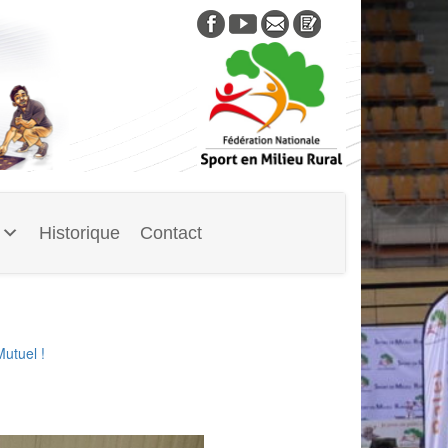
Skip
to
content
Historique
Contact
utuel !