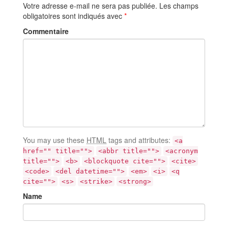
Votre adresse e-mail ne sera pas publiée.
Les champs
obligatoires sont indiqués avec
*
Commentaire
You may use these
HTML
tags and attributes:
<a
href="" title="">
<abbr title="">
<acronym
title="">
<b>
<blockquote cite="">
<cite>
<code>
<del datetime="">
<em>
<i>
<q
cite="">
<s>
<strike>
<strong>
Name