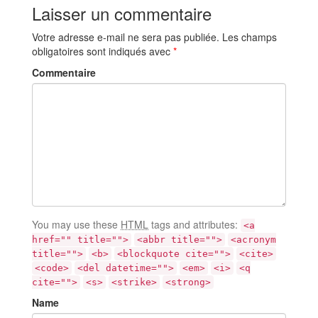
Laisser un commentaire
Votre adresse e-mail ne sera pas publiée.
Les champs
obligatoires sont indiqués avec
*
Commentaire
You may use these
HTML
tags and attributes:
<a
href="" title="">
<abbr title="">
<acronym
title="">
<b>
<blockquote cite="">
<cite>
<code>
<del datetime="">
<em>
<i>
<q
cite="">
<s>
<strike>
<strong>
Name