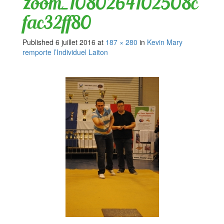
zoom_1080264102508c
fac32ff80
Published
6 juillet 2016
at
187 × 280
in
Kevin Mary
remporte l’Individuel Laiton