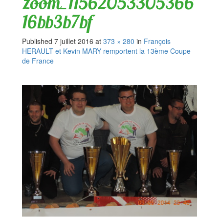
zoom_11562053305366
16bb3b7bf
Published
7 juillet 2016
at
373 × 280
in
François
HERAULT et Kevin MARY remportent la 13ème Coupe
de France