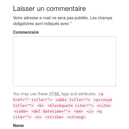
Laisser un commentaire
Votre adresse e-mail ne sera pas publiée.
Les champs
obligatoires sont indiqués avec
*
Commentaire
You may use these
HTML
tags and attributes:
<a
href="" title="">
<abbr title="">
<acronym
title="">
<b>
<blockquote cite="">
<cite>
<code>
<del datetime="">
<em>
<i>
<q
cite="">
<s>
<strike>
<strong>
Name