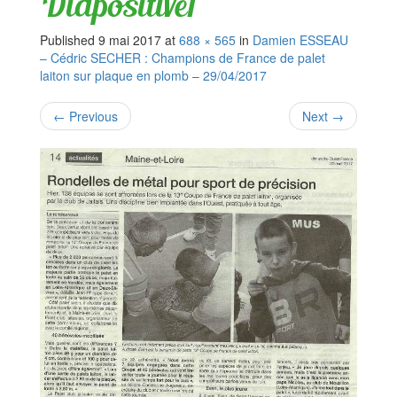
Diapositive1
Published
9 mai 2017
at
688 × 565
in
Damien ESSEAU
– Cédric SECHER : Champions de France de palet
laiton sur plaque en plomb – 29/04/2017
←
Previous
Next
→