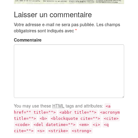
Laisser un commentaire
Votre adresse e-mail ne sera pas publiée.
Les champs
obligatoires sont indiqués avec
*
Commentaire
You may use these
HTML
tags and attributes:
<a
href="" title="">
<abbr title="">
<acronym
title="">
<b>
<blockquote cite="">
<cite>
<code>
<del datetime="">
<em>
<i>
<q
cite="">
<s>
<strike>
<strong>