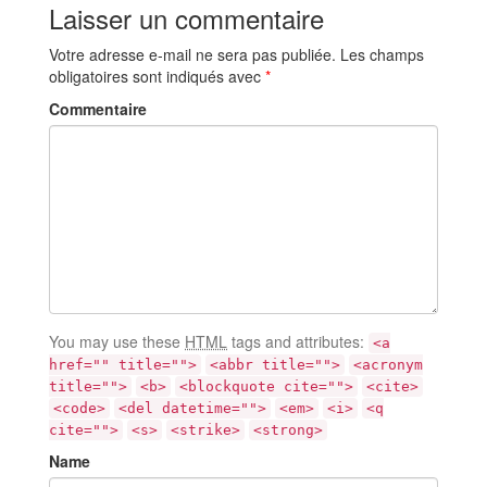
Laisser un commentaire
Votre adresse e-mail ne sera pas publiée.
Les champs
obligatoires sont indiqués avec
*
Commentaire
You may use these
HTML
tags and attributes:
<a
href="" title="">
<abbr title="">
<acronym
title="">
<b>
<blockquote cite="">
<cite>
<code>
<del datetime="">
<em>
<i>
<q
cite="">
<s>
<strike>
<strong>
Name